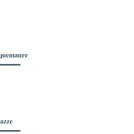
quemaure
azze