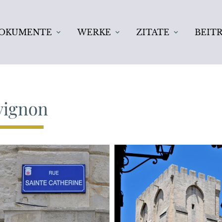
OKUMENTE
WERKE
ZITATE
BEIT
SUCH
hbegriffe
vignon