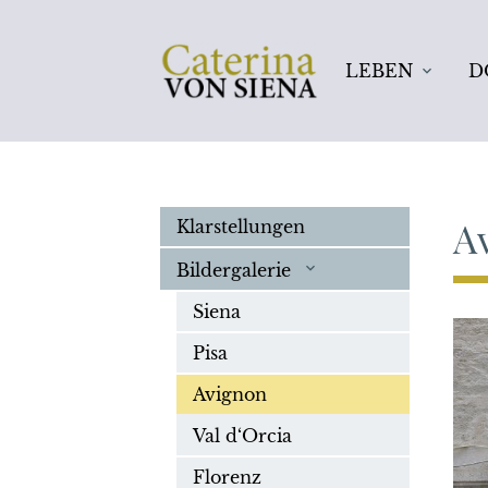
LEBEN
D
Suc
A
Klarstellungen
Bildergalerie
Siena
Pisa
Avignon
Val d‘Orcia
Florenz