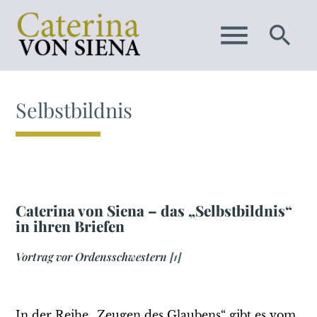
menu
search
Selbstbildnis
SUCHEN
Suchbegriffe
Caterina von Siena – das „Selbstbildnis“
in ihren Briefen
Vortrag vor Ordensschwestern
[1]
In der Reihe „Zeugen des Glaubens“ gibt es vom